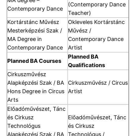
MA degree –
(Contemporary Dance
Contemporary Dance
Teacher)
Kortárstánc Művész
Okleveles Kortárstánc
Mesterképzési Szak /
Művész /
MA Degree in
Contemporary Dance
Contemporary Dance
Artist
Planned BA
Planned BA Courses
Qualifications
Cirkuszművész
Alapképzési Szak / BA
Cirkuszművész / Circus
Hons Degree in Circus
Artist
Arts
Előadóművészet, Tánc
és Cirkusz
Előadóművészet, Tánc
Technológus
és Cirkusz
Alapképzési Szak / BA
Technológus /