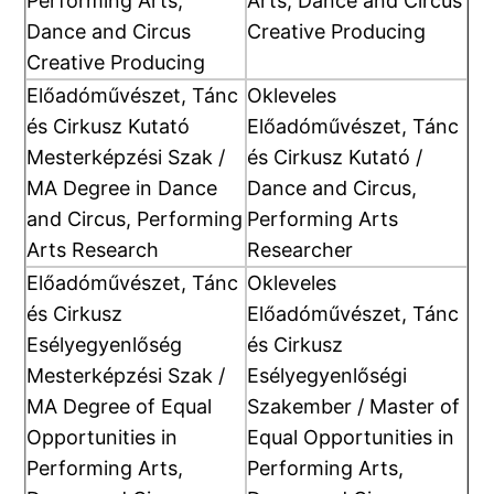
Performing Arts,
Arts, Dance and Circus
Dance and Circus
Creative Producing
Creative Producing
Előadóművészet, Tánc
Okleveles
és Cirkusz Kutató
Előadóművészet, Tánc
Mesterképzési Szak /
és Cirkusz Kutató /
MA Degree in Dance
Dance and Circus,
and Circus, Performing
Performing Arts
Arts Research
Researcher
Előadóművészet, Tánc
Okleveles
és Cirkusz
Előadóművészet, Tánc
Esélyegyenlőség
és Cirkusz
Mesterképzési Szak /
Esélyegyenlőségi
MA Degree of Equal
Szakember / Master of
Opportunities in
Equal Opportunities in
Performing Arts,
Performing Arts,